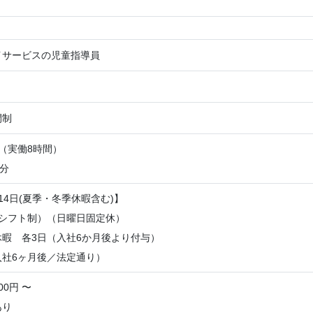
イサービスの児童指導員
間制
00（実働8時間）
0分
14日(夏季・冬季休暇含む)】
（シフト制）（日曜日固定休）
暇 各3日（入社6か月後より付与）
入社6ヶ月後／法定通り）
00円 〜
あり