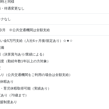
用時と同様
与・待遇変更なし
ークなし
00円/月 ※公共交通機関は全額支給
い金5万円支給（入社6ヶ月後/規定あり）☆
★
☆
完備
（決算賞与あり/業績による）
制度（勤続年数1年以上の方対象）
度
あり（公共交通機関をご利用の場合は全額支給）
季休暇あり
後・育児休暇取得可能（実績あり）
あり（70歳まで）
支援制度あり