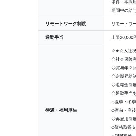
条件：本採
期間中の給
リモートワーク制度
リモートワ
通勤手当
上限20,0
☆
★
☆入社祝
◇社会保険
◇賞与年２回
◇定期昇給
◇退職金制
◇通勤手当
◇夏季・冬
待遇・福利厚生
◇産前・産
◇再雇用制度
◇資格取得
◇制服支給