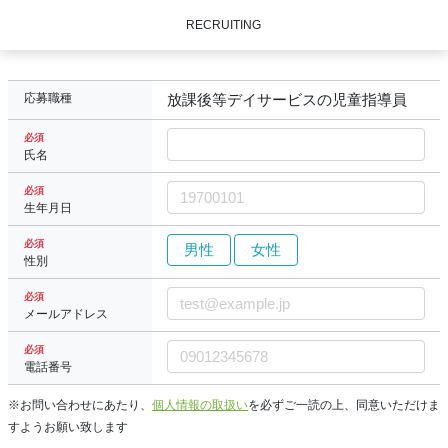
RECRUITING
応募職種
放課後等デイサービスの児童指導員
必須
氏名
必須
生年月日
必須
男性
女性
性別
必須
メールアドレス
必須
電話番号
※お問い合わせにあたり、
個人情報の取扱い
を必ずご一読の上、同意いただけま
すようお願い致します