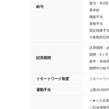
賞与：年2回
給与
基本給 2
職能手当 4
資格手当 1
固定残業手当 
※夜勤対応時
試用期間：
期間：6ヶ月
試用期間
条件：本採
期間中の給
リモートワーク制度
リモートワ
通勤手当
上限20,0
☆
★
☆入社祝
◇社会保険