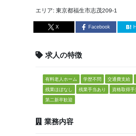
エリア: 東京都福生市志茂209-1
X
Facebook
H
求人の特徴
有料老人ホーム
学歴不問
交通費支給
残業ほぼなし
残業手当あり
資格取得手
第二新卒歓迎
業務内容