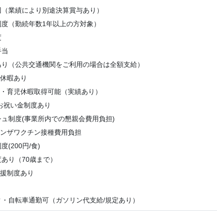
回（業績により別途決算賞与あり）
制度（勤続年数1年以上の方対象）
度
手当
あり（公共交通機関をご利用の場合は全額支給）
季休暇あり
後・育児休暇取得可能（実績あり）
お祝い金制度あり
ュ制度(事業所内での懇親会費用負担)
エンザワクチン接種費用負担
(200円/食)
あり（70歳まで）
支援制度あり
ク・自転車通勤可（ガソリン代支給/規定あり）