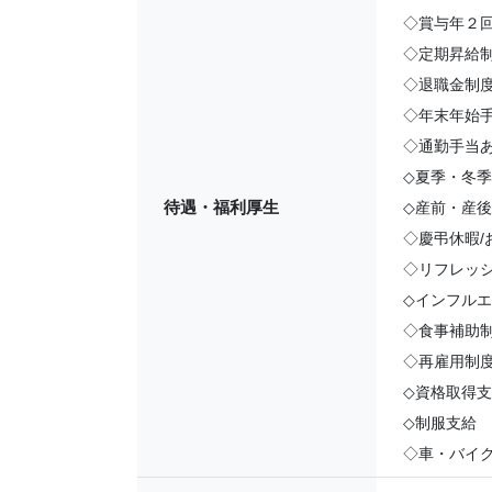
◇賞与年２
◇定期昇給
◇退職金制
◇年末年始
◇通勤手当
◇夏季・冬
待遇・福利厚生
◇産前・産
◇慶弔休暇/
◇リフレッシ
◇インフル
◇食事補助制度
◇再雇用制度
◇資格取得
◇制服支給
◇車・バイ