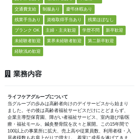
交通費支給
制服あり
慶弔休暇あり
残業手当あり
資格取得手当あり
残業ほぼなし
ブランク OK
主婦・主夫歓迎
学歴不問
新卒歓迎
未経験者歓迎
業界未経験者歓迎
第二新卒歓迎
経験浅め歓迎
業務内容
ライフケアグループについて
当グループの歩みは高齢者向けのデイサービスから始まり
ました。その後は高齢者福祉サービスだけにとどまらず、
企業主導型保育園、障がい者福祉サービス、室内遊び場/医
療・福祉モール、鍼灸整骨院を次々と展開。この15年間で
100以上の事業所に拡大、売上高や従業員数、利用者様・入
居者様数も右肩上がりで増大し、着実に成長を遂げてきま