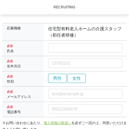
RECRUITING
応募職種
住宅型有料老人ホームの介護スタッフ
（初任者研修）
必須
氏名
必須
生年月日
必須
男性
女性
性別
必須
メールアドレス
必須
電話番号
※お問い合わせにあたり、
個人情報の取扱い
を必ずご一読の上、同意いただけま